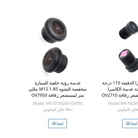
عدسة الكاميرا الدقيقة 110 درجة
عدسة رؤية خلفية للسيارة
 فتحة عدسة الكاميرا
منخفضة التشوه M12 1.85 مللي
 رقاقة OV2710
متر لمستشعر رقاقة OV7950
Model: MR-T018524S-O7950
Model: MR-T029
Min: قابل للتفاوض
ﺎﺘﺼﻟ ﺍﻶﻧ
ﺎﺘﺼﻟ ﺍﻶﻧ