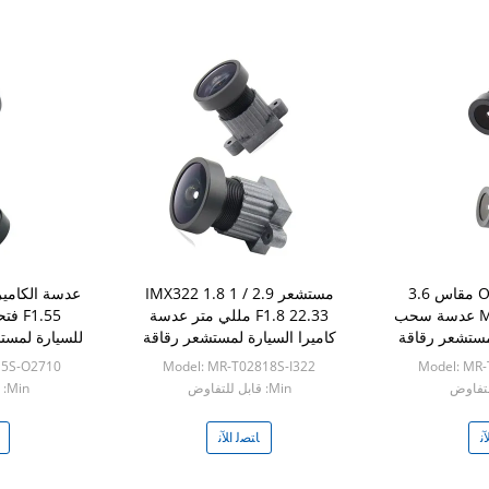
مستشعر OV4689 مقاس 3.6
مستشعر IMX322 1.8 1 / 2.9
مللي متر M12 F1.8 عدسة سحب
F1.8 22.33 مللي متر عدسة
F1.55
مستشعر رقاقة
كاميرا السيارة لمستشعر رقاقة
للسيارة لمستشعر
IMX322
O
15S-O2710
Model: MR-T02818S-I322
Model: MR
Min: قابل للتفاوض
Min: قابل للتفاوض
ﻧ
ﺎﺘﺼﻟ ﺍﻶﻧ