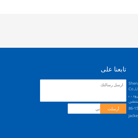
تابعنا على
Shen
Co.,L
ود ، ب
شنتشن
86-1
أرسلت
jack