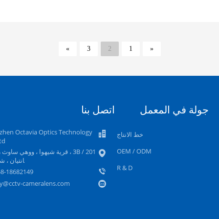
»
3
2
1
«
جولة في المعمل
اتصل بنا
zhen Octavia Optics Technology
خط الانتاج
td
OEM / ODM
201 / 3B ، قرية شيهوا ، ووهي ساوث ر
انتيان ، 
R & D
58-18682149
ey@cctv-cameralens.com