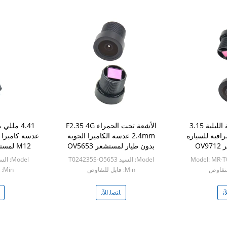
لوحة CCD للرؤية الليلية 3.15
الأشعة تحت الحمراء F2.35 4G
اقبة للسيارة
2.4mm عدسة الكاميرا الجوية
عدسة كاميرا ا
بدون طيار لمستشعر OV5653
M12 لمستشعر رقاقة JXF25
Model: MR-
Model: السيد T024235S-O5653
Model: السيد T04418S-JXF25
Min: قابل للتفاوض
Min: قابل للتفاوض
ﻧ
ﺎﺘﺼﻟ ﺍﻶﻧ