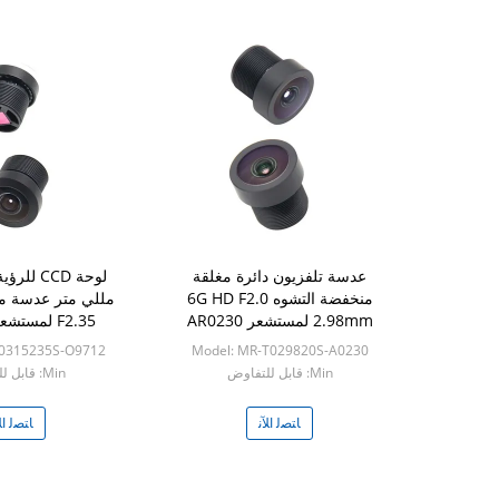
عدسة تلفزيون دائرة مغلقة
منخفضة التشوه 6G HD F2.0
مللي متر عدسة مر
2.98mm لمستشعر AR0230
F2.35 لمستشعر OV9712
T0315235S-O9712
Model: MR-T029820S-A0230
Min: قابل للتفاوض
Min: قابل للتفاوض
ﺎﺘﺼﻟ ﺍﻶﻧ
ﺎﺘﺼﻟ ﺍﻶ