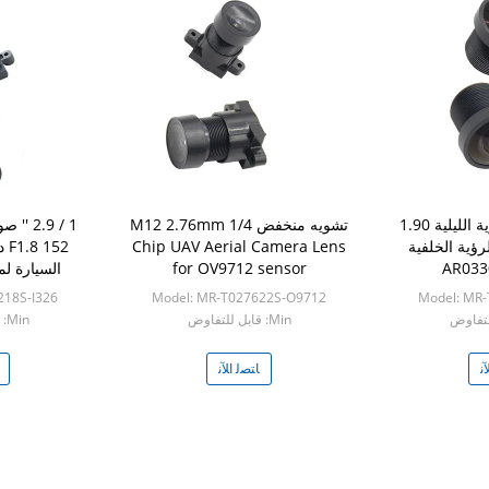
الطول البؤري للرؤية الليلية 1.90
تشويه منخفض M12 2.76mm 1/4
ة الرؤية الخلفية
Chip UAV Aerial Camera Lens
52
for OV9712 sensor
السيارة لمست
218S-I326
Model: MR-T027622S-O9712
Model: MR
Min: قابل للتفاوض
Min: قابل للتفاوض
ﻧ
ﺎﺘﺼﻟ ﺍﻶﻧ