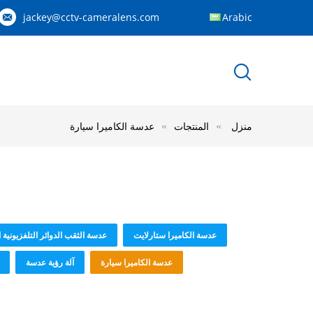
jackey@cctv-cameralens.com
Arabic
منزل
المنتجات
عدسة الكاميرا سيارة
عدسة الكاميرا ستارلايت
عدسة الثقب الدوائر التلفزيونية 
عدسة الكاميرا سيارة
آلة رؤية عدسة