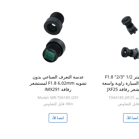
4.41 مللي متر 1/2 "2/3" F1.8
عدسة التعرف الصناعي بدون
لسيارة زاوية واسعة
تشويه F1.8 6.02mm لمستشعر
رقاقة IMX291
Model: MR-T0618S-I291
Min: قابل للتفاوض
ﺎﺘﺼﻟ ﺍﻶﻧ
ﺎﺘﺼﻟ ﺍﻶﻧ