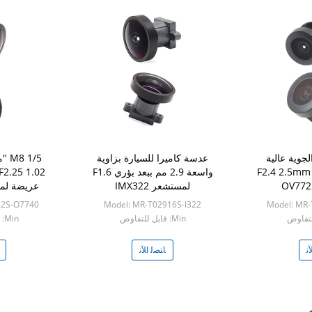
لجوية عالية
عدسة كاميرا للسيارة بزاوية
F2.4 2.5mm MP 
واسعة 2.9 مم ببعد بؤري F1.6
لمستشعر IMX322
عريضة لمستش
22S-O7740
Model: MR-T02916S-I322
Model: MR
Min: قابل للتفاوض
Min: قابل للتفاوض
ﻧ
ﺎﺘﺼﻟ ﺍﻶﻧ