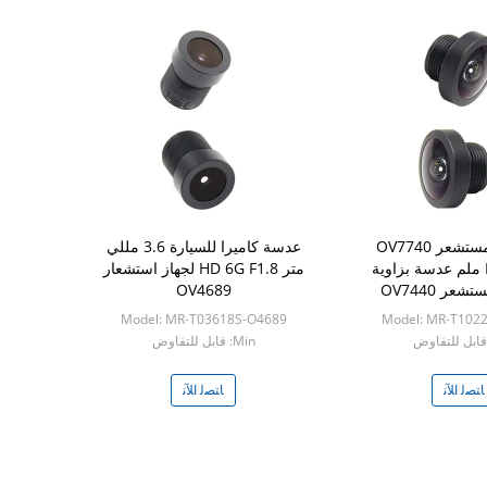
M8 1/5 "مستشعر OV7740
عدسة كاميرا للسيارة 3.6 مللي
F2.25 1.02 ملم عدسة بزاوية
متر HD 6G F1.8 لجهاز استشعار
عر OV7440
OV4689
Model: MR-T03618S-O4689
Model: MR-T102
Min: قابل للتفاوض
ﺎﺘﺼﻟ ﺍﻶﻧ
ﺎﺘﺼﻟ ﺍﻶﻧ