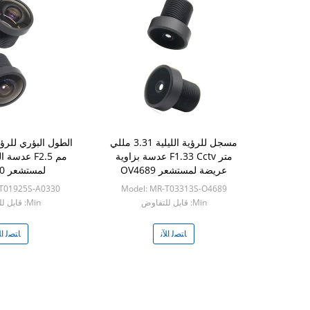
مسجل للرؤية الليلية 3.31 مللي
متر F1.33 Cctv عدسة بزاوية
مم F2.5 عدس
عريضة لمستشعر OV4689
لمستشعر AR0330
-T01925S-A0330
Model: MR-T03313S-O4689
Min: قابل للتفاوض
Min: قابل للتفاوض
ﺎﺘﺼﻟ ﺍﻶﻧ
ﺎﺘﺼﻟ ﺍﻶ