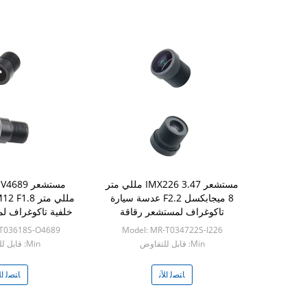
مستشعر IMX226 3.47 مللي متر
8 ميجابكسل F2.2 عدسة سيارة
تاكوغراف لمستشعر رقاقة
خلفية تاكوغراف ل
V4689
IMX226
-T03618S-O4689
Model: MR-T034722S-I226
Min: قابل للتفاوض
Min: قابل للتفاوض
ﺎﺘﺼﻟ ﺍﻶﻧ
ﺎﺘﺼﻟ ﺍﻶ