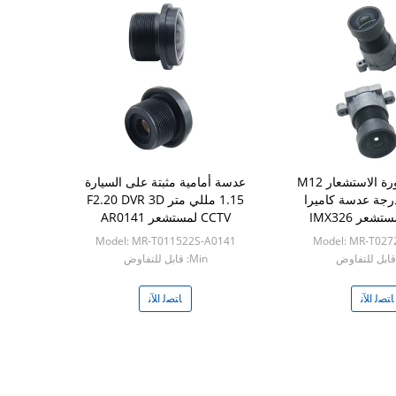
1 / 2.9 '' صورة الاستشعار M12
عدسة أمامية مثبتة على السيارة
F1.8 1 درجة عدسة كاميرا
1.15 مللي متر F2.20 DVR 3D
شعر IMX326
CCTV لمستشعر AR0141
Model: MR-T011522S-A0141
Model: MR-T027
Min: قابل للتفاوض
ﺎﺘﺼﻟ ﺍﻶﻧ
ﺎﺘﺼﻟ ﺍﻶﻧ