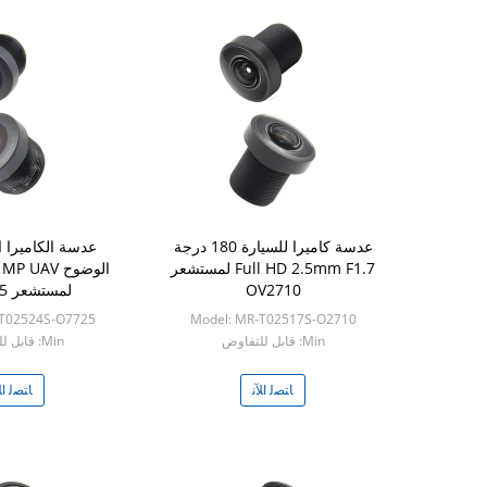
عدسة كاميرا للسيارة 180 درجة
عدسة الكاميرا ا
Full HD 2.5mm F1.7 لمستشعر
الوضوح UAV
OV2710
لمستشعر OV7725
-T02524S-O7725
Model: MR-T02517S-O2710
Min: قابل للتفاوض
Min: قابل للتفاوض
ﺎﺘﺼﻟ ﺍﻶﻧ
ﺎﺘﺼﻟ ﺍﻶ