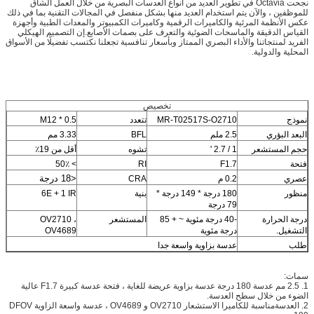
نجحت Octavia في تطوير العديد من أنواع العدسات البصرية من خلال العمل الشاق
للموظفين ، والآن يتم استخدام العديد منها بشكل منفصل في المجالات التقنية بما في ذلك
عكس الأنظمة المرئية والكاميرات الرقمية وكاميرات الكمبيوتر والمعدات الطبية وأجهزة
القياس الدقيقة والماسحات الضوئية والتعرف على بصمات الأصابع.إن التصميم الهيكلي
الفريد لمنتجاتنا والأداء البصري الممتاز وبأسعار تنافسية تجعلنا نكتسب تفضيلًا من الأسواق
المحلية والدولية.
تخصيص
نموذج
MR-T02517S-O2710
تتعدد
M12 * 0.5
البعد البؤري
2.5 ملم
BFL
3.33 مم
حجم المستشعر
1 / 2.7 '
تشوه
أقل من 19٪
فتحة
F1.7
RI
> 50٪
<18 درجة
عصري
0.2 م
CRA
منظور
180 درجة * 149 درجة *
بنية
6E + 1 IR
79 درجة
درجة الحرارة
-40 درجة مئوية ~ + 85
المستشعر
OV2710 ،
التشغيل.
درجة مئوية
OV4689
طلب
عدسة بزاوية واسعة جدا
سمات:
1.
2.5 مم عدسة 180 درجة عدسة بزاوية عريضة للغاية ، فتحة عدسة كبيرة F1.7 عالية
الضوء من خلال سطح العدسة.
2. العدسة
مناسبة للكاميرا الاستشعار OV2710 و OV4689 ، عدسة واسعة الزاوية DFOV