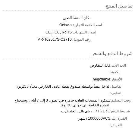
تفاصيل المنتج
مكان المنشأ:
الصين
اسم العلامة التجارية:
Octavia
إصدار الشهادات:
CE, FCC, RoHS
رقم الموديل:
MR-T02517S-O2710
شروط الدفع والشحن
الحد الأدنى
قابل للتفاوض
لكمية:
الأسعار:
negotiable
تفاصيل
الداخل معبأ بواسطة صندوق نفطة عادة ، الخارجي معبأة بالكرتون
التغليف:
وقت التسليم:
ستكون المنتجات العادية جاهزة في غضون 3 إلى 7 أيام ، وستحتاج
النماذج الخاصة إلى حوالي 30 يومًا
شروط الدفع:
T / T ، L / C ، باي بال ، اتحاد غرب
القدرة على
1000000PCS / شهر
العرض: