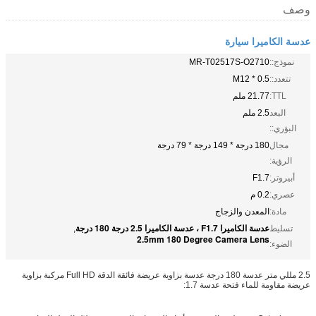
وصف
عدسة الكاميرا سيارة
نموذج::
MR-T02517S-O2710
تتعدد::
M12 * 0.5
TTL:
21.77 ملم
البعد
2.5 ملم
البؤري::
مجال
180 درجة * 149 درجة * 79 درجة
الرؤية:
أبيروتر:
F1.7
عصري:
0.2 م
مادة:
المعدن والزجاج
عدسة الكاميرا F1.7 ، عدسة الكاميرا 2.5 درجة 180 درجة
تسليط
,
2.5mm 180 Degree Camera Lens
الضوء:
2.5 مللي متر عدسة 180 درجة عدسة بزاوية عريضة فائقة الدقة Full HD مركبة بزاوية
عريضة مقاومة للماء فتحة عدسة 1.7: