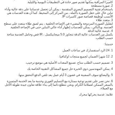
كاميرا المراقبة يمكنها تقديم صور حادة في التطبيقات اليومية والليلية.
2. صورة مسطحة
باستخدام تقنية التصميم البصري المتقدمة ، يمكن أن تحصل عدساتنا على دقة عالية وأداء
تباين عالٍ على حقل الصورة بأكمله ، من المركز إلى المحيط.
كما أن هذه العدسات هي
الأنسب لوظيفة قصاصة صور كاميرات IP.
3. متعدد طلاء
لتقليل الصورة المزدوجة والمضيء في الإضاءة الخلفية ، يتم لصق طلاء متعدد على سطح
العدسة.
وبالتالي ، يمكن للعدسات إظهار أداء عالي التباين حتى في الإضاءة الخلفية.
4. عدسة عالية الدقة
بكسل من العدسات عالية الدقة تتجاوز 5.0 ميجابيكسل ، IR قص وحامل العدسة متاحة
حسب الطلب.
خدمتنا:
1. 24 الرد استفسارك في ساعات العمل.
2. 12 شهرا الضمان لجميع منتجات اوكتافيا.
3. تصميم حسب الطلب متاح.
تصنيع المعدات الأصلية هي موضع ترحيب.
4. يمكن المهندسين ذوي الخبرة حل جميع المشاكل التقنية الخاصة بك
5. والبضائع سوف السفينة في غضون 3 أيام عمل بعد تلقي الدفع التحقق منها.
6. نحن نصر على تقديم نوعية ممتازة مع التسليم الفوري وخدمة ما بعد الخدمة المتميزة
بالسعر الممكن لعملائنا الكرام.
ونحن نتطلع دائما إلى بناء علاقة تعاون جيدة طويلة الأجل
مع العملاء.
علامة: عدسة يحركها محرك