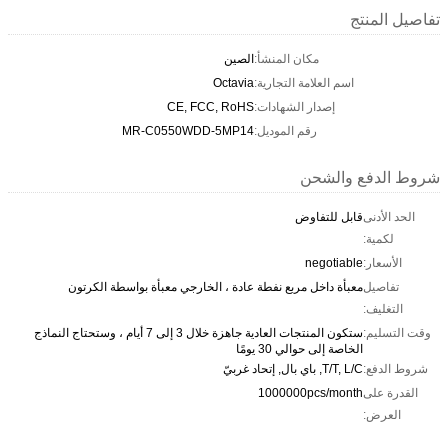
تفاصيل المنتج
مكان المنشأ:
الصين
اسم العلامة التجارية:
Octavia
إصدار الشهادات:
CE, FCC, RoHS
رقم الموديل:
MR-C0550WDD-5MP14
شروط الدفع والشحن
الحد الأدنى
قابل للتفاوض
لكمية:
الأسعار:
negotiable
تفاصيل
معبأة داخل مربع نفطة عادة ، الخارجي معبأة بواسطة الكرتون
التغليف:
وقت التسليم:
ستكون المنتجات العادية جاهزة خلال 3 إلى 7 أيام ، وستحتاج النماذج
الخاصة إلى حوالي 30 يومًا
شروط الدفع:
T/T, L/C, باي بال, إتحاد غربيّ
القدرة على
1000000pcs/month
العرض: