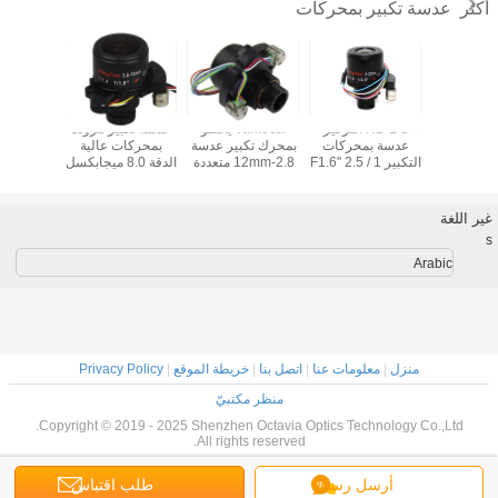
عدسة تكبير بمحركات
أكثر
HD DC التركيز
Varifocal يخطو
عدسة تكبير مزودة
عدسة بمحركات
بمحرك تكبير عدسة
بمحركات عالية
عدسة ب
التكبير 1 / 2.5 "F1.6
2.8-12mm متعددة
الدقة 8.0 ميجابكسل
5MP 6-22mm دليل
طلاء سطح المخرب
3.6-10 مم F1.5 1 /
القزحية
والدليل
1.8 "
القز
غير اللغة
s
Arabic
منزل
|
معلومات عنا
|
اتصل بنا
|
خريطة الموقع
|
Privacy Policy
منظر مكتبيّ
Copyright © 2019 - 2025 Shenzhen Octavia Optics Technology Co.,Ltd.
All rights reserved.
أرسل رسالة
طلب اقتباس