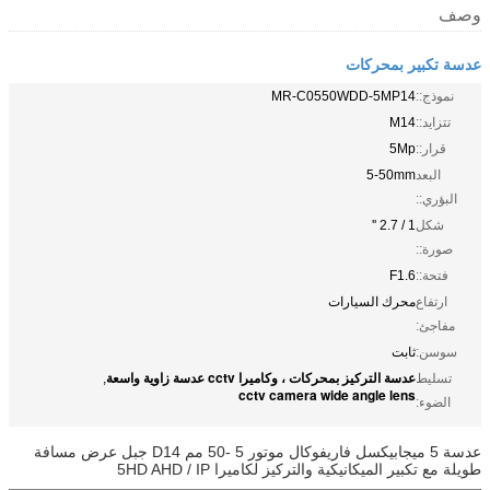
وصف
عدسة تكبير بمحركات
نموذج::
MR-C0550WDD-5MP14
تتزايد::
M14
قرار::
5Mp
البعد
5-50mm
البؤري::
شكل
1 / 2.7 ''
صورة::
فتحة::
F1.6
ارتفاع
محرك السيارات
مفاجئ:
سوسن:
ثابت
عدسة التركيز بمحركات ، وكاميرا cctv عدسة زاوية واسعة
تسليط
,
cctv camera wide angle lens
الضوء:
عدسة 5 ميجابيكسل فاريفوكال موتور 5 -50 مم D14 جبل عرض مسافة
طويلة مع تكبير الميكانيكية والتركيز لكاميرا 5HD AHD / IP