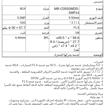
تخصيص
MR-C0550WDD-
نموذج
تتزايد
M14
5MP14
البعد البؤري
5-50mm
القرار
5.0MP
حجم الاستشعار
1 / 2.7 "
وزن
53G
30 × 57.7 ملم
فتحة
F1.6
البعد
Φ
عصري
1M
قزحية
ثابت
58.6 ° x49.5 ° x
منظور
BFL
6.46mm
27.7 ° (عريضة) / 8.4
° x7.4 ° x4.2 ° (عن
بُعد)
الوضعية
عدسة يحركها المحرك
الميزات:
1. 5.0 ميجابيكسل عدسة يحركها محرك ، 5-50 مم عدسة F1.6 السيارات ، M14 عدسة
الإدراج المباشر دون موضوع.
2. 1 / 2.7 "تنسيق عالية الجودة عدسة الكاميرا الدوائر التلفزيونية المغلقة ، والعدسة
البصرية ، M14 جبل عدسة
3. 5-50mm البعد البؤري 58.6-8.4 درجة من عدسة الأمن DFOV
4. محرك يحركها عدسة لكاميرا الأمن ، عدسة مراقبة ، عدسة فتحة F1.6
5. يمكن لهذه العدسة ذات الدوائر التلفزيونية المغلقة عالية الدقة التقاط جميع دقة كاميرا
ميجا بكسل ، وكاميرا IP وكاميرا عالية الدقة.
مزايا وخصائص العدسة:
1. يوم وليلة
مع تصميم خاص ، تجعل عدسات IR سلسلة انحراف الصورة أدنى ، وتتراوح مستويات
البؤرة للضوء المرئي والأشعة تحت الحمراء على نفس المستوى تقريبًا ، مما يعني أن