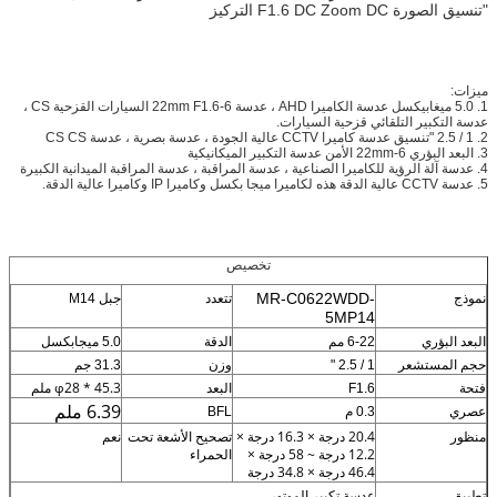
"تنسيق الصورة F1.6 DC Zoom DC التركيز
ميزات:
1. 5.0 ميغابيكسل عدسة الكاميرا AHD ، عدسة 6-22mm F1.6 السيارات القزحية CS ،
عدسة التكبير التلقائي قزحية السيارات.
2. 1 / 2.5 "تنسيق عدسة كاميرا CCTV عالية الجودة ، عدسة بصرية ، عدسة CS CS
3. البعد البؤري 6-22mm
الأمن عدسة التكبير الميكانيكية
4. عدسة آلة الرؤية للكاميرا الصناعية ، عدسة المراقبة ، عدسة المراقبة الميدانية الكبيرة
5. عدسة CCTV عالية الدقة هذه لكاميرا ميجا بكسل وكاميرا IP وكاميرا عالية الدقة.
تخصيص
MR-C0622WDD-
نموذج
تتعدد
جبل M14
5MP14
البعد البؤري
6-22 مم
الدقة
5.0 ميجابكسل
حجم المستشعر
1 / 2.5 "
وزن
31.3 جم
φ28 * 45.3 ملم
فتحة
F1.6
البعد
6.39 ملم
عصري
0.3 م
BFL
20.4 درجة × 16.3 درجة ×
منظور
تصحيح الأشعة تحت
نعم
12.2 درجة ~ 58 درجة ×
الحمراء
46.4 درجة × 34.8 درجة
تطبيق
عدسة تكبير الموتور