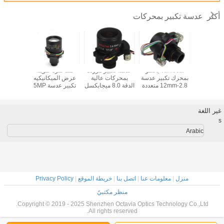
عدسة تكبير بمحركات
أكثر
Varifocal يخطو
عدسة تكبير مزودة
منذ فترة طويلة
بمحرك تكبير عدسة
بمحركات عالية
عرض الميكانيكيه
بمحرك تك
2.8-12mm متعددة
الدقة 8.0 ميجابكسل
تكبير عدسة 5MP
طلاء سطح المخرب
3.6-10 مم F1.5 1 /
AHD IP عدسة
طلاء سطح
والدليل
1.8 "
الكاميرا 5-50mm
والد
D14 جبل
غير اللغة
s
Arabic
منزل
|
معلومات عنا
|
اتصل بنا
|
خريطة الموقع
|
Privacy Policy
منظر مكتبيّ
Copyright © 2019 - 2025 Shenzhen Octavia Optics Technology Co.,Ltd.
All rights reserved.