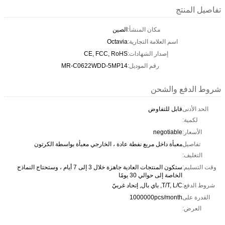
تفاصيل المنتج
مكان المنشأ:
الصين
اسم العلامة التجارية:
Octavia
إصدار الشهادات:
CE, FCC, RoHS
رقم الموديل:
MR-C0622WDD-5MP14
شروط الدفع والشحن
الحد الأدنى
قابل للتفاوض
لكمية:
الأسعار:
negotiable
تفاصيل
معبأة داخل مربع نفطة عادة ، الخارجي معبأة بواسطة الكرتون
التغليف:
وقت التسليم:
ستكون المنتجات العادية جاهزة خلال 3 إلى 7 أيام ، وستحتاج النماذج
الخاصة إلى حوالي 30 يومًا
شروط الدفع:
T/T, L/C, باي بال, إتحاد غربيّ
القدرة على
1000000pcs/month
العرض: