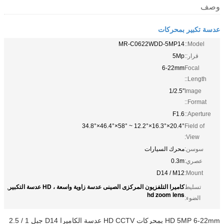
وصف
عدسة تكبير بمحركات
MR-C0622WDD-5MP14
Model::
قرار::
5Mp
6-22mm
Focal
Length::
1/2.5″
Image
Format::
F1.6
Aperture::
20.4°×16.3°×12.2° ~ 58°×46.4°×34.8°
Field of
View:
سوسن:
محرك السيارات
عصري:
0.3m
D14 / M12
Mount:
كاميرا التلفزيون المركزى الصينى عدسة زاوية واسعة ، HD عدسة التكبير
تسليط
,
hd zoom lens
الضوء:
HD 5MP 6-22mm بمحركات HD CCTV عدسة الكاميرا D14 جبل 1 / 2.5