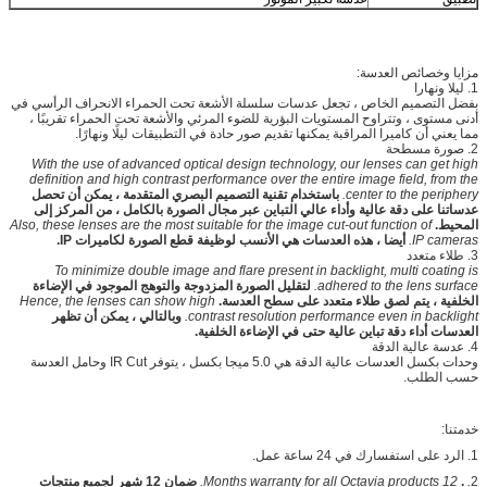
مزايا وخصائص العدسة:
1. ليلا ونهارا
بفضل التصميم الخاص ، تجعل عدسات سلسلة الأشعة تحت الحمراء الانحراف الرأسي في
أدنى مستوى ، وتتراوح المستويات البؤرية للضوء المرئي والأشعة تحت الحمراء تقريبًا ،
مما يعني أن كاميرا المراقبة يمكنها تقديم صور حادة في التطبيقات ليلًا ونهارًا.
2. صورة مسطحة
With the use of advanced optical design technology, our lenses can get high
definition and high contrast performance over the entire image field, from the
center to the periphery.
باستخدام تقنية التصميم البصري المتقدمة ، يمكن أن تحصل
عدساتنا على دقة عالية وأداء عالي التباين عبر مجال الصورة بالكامل ، من المركز إلى
المحيط.
Also, these lenses are the most suitable for the image cut-out function of
IP cameras.
أيضا ، هذه العدسات هي الأنسب لوظيفة قطع الصورة لكاميرات IP.
3. طلاء متعدد
To minimize double image and flare present in backlight, multi coating is
adhered to the lens surface.
لتقليل الصورة المزدوجة والتوهج الموجود في الإضاءة
الخلفية ، يتم لصق طلاء متعدد على سطح العدسة.
Hence, the lenses can show high
contrast resolution performance even in backlight.
وبالتالي ، يمكن أن تظهر
العدسات أداء دقة تباين عالية حتى في الإضاءة الخلفية.
4. عدسة عالية الدقة
وحدات بكسل العدسات عالية الدقة هي 5.0 ميجا بكسل ،
يتوفر IR Cut وحامل العدسة
حسب الطلب.
خدمتنا:
1. الرد على استفسارك في 24 ساعة عمل.
2
.
.
12 Months warranty for all Octavia products.
ضمان 12 شهر لجميع منتجات