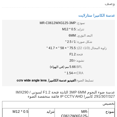
وصف
عدسة الكاميرا ستارلايت
نموذج::
MR-C0612WXG125-3MP
تتزايد::
M12 * 0.5
البعد البؤري::
6MM
شكل صورة::
1 / 2.5 "
زاوية المجال (1/3٪ 22)::
75.5 ° × 58 ° × 41.7 °
فتحة:
F1.2
تشويه:
-20٪
BFL:
5.66 مم (في الهواء)
<-1.54 °
CRA:
الفيديو عدسة الكاميرا
cctv wide angle lens
تسليط الضوء:
,
عدسة ضوء النجوم 3MP 6MM الثابتة فتحة F1.2 لسوني IMX290 /
291/307/327 كاميرا IP CCTV AHD فائقة منخفضة الضوء
تخصيص
نموذج
MR-
تتزايد
M12 * 0.5
C0612WXG125-