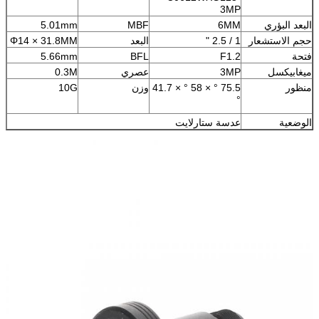
3MP
البعد البؤري
6MM
MBF
5.01mm
حجم الاستشعار
1 / 2.5 "
البعد
Φ14 × 31.8MM
فتحة
F1.2
BFL
5.66mm
ميغابيكسل
3MP
عصري
0.3M
منظور
75.5 ° × 58 ° × 41.7
وزن
10G
°
الوضعية
عدسة ستارلايت