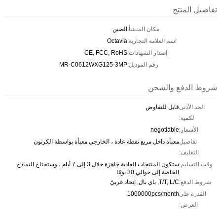
تفاصيل المنتج
مكان المنشأ:
الصين
اسم العلامة التجارية:
Octavia
إصدار الشهادات:
CE, FCC, RoHS
رقم الموديل:
MR-C0612WXG125-3MP
شروط الدفع والشحن
الحد الأدنى
قابل للتفاوض
لكمية:
الأسعار:
negotiable
تفاصيل
معبأة داخل مربع نفطة عادة ، الخارجي معبأة بواسطة الكرتون
التغليف:
وقت التسليم:
ستكون المنتجات العادية جاهزة خلال 3 إلى 7 أيام ، وستحتاج النماذج
الخاصة إلى حوالي 30 يومًا
شروط الدفع:
T/T, L/C, باي بال, إتحاد غربيّ
القدرة على
1000000pcs/month
العرض: