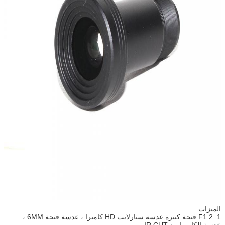
الميزات:
1. F1.2 فتحة كبيرة عدسة ستارلايت HD كاميرا ، عدسة فتحة 6MM ،
عدسة الكاميرا مع IR CUT.