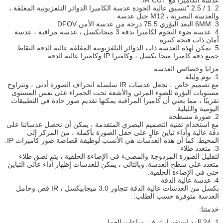
2. 1 / 2.5 "تنسيق عالية الجودة عدسة الكاميرا الدوائر التلفزيونية المغلقة ،
والعدسة البصرية ، M12 جبل عدسة
3. 6MM البعد البؤري 75.5 درجة من عدسة الأمن DFOV
4. عدسة ضوء النجوم لكاميرا بدقة 3 ميجابكسل ، عدسة مراقبة ، عدسة
أمان ذات فتحة كبيرة
5. يمكن لهذه العدسة ذات الدوائر التلفزيونية المغلقة عالية الدقة التقاط
جميع دقة كاميرا ميجا بكسل ، وكاميرا IP وكاميرا عالية الدقة.
مزايا وخصائص العدسة:
1. يوم وليلة
مع تصميم خاص ، تجعل عدسات IR سلسلة انحراف الصورة أدنى ، وتتراوح
مستويات البؤرة للضوء المرئي والأشعة تحت الحمراء على نفس المستوى
تقريبًا ، مما يعني أن كاميرا المراقبة يمكنها تقديم صور حادة في التطبيقات
اليومية والليلية.
2. صورة مسطحة
مع استخدام تقنية التصميم البصري المتقدمة ، يمكن أن تحصل عدساتنا على
دقة عالية وأداء تباين عالٍ على حقل الصورة بأكمله ، من المركز إلى
المحيط.
كما أن هذه العدسات هي الأنسب لوظيفة قصاصة صور كاميرات IP.
3. متعدد طلاء
لتقليل الصورة المزدوجة والمضيء في الإضاءة الخلفية ، يتم لصق طلاء
متعدد على سطح العدسة.
وبالتالي ، يمكن للعدسات إظهار أداء عالي التباين
حتى في الإضاءة الخلفية.
4. عدسة عالية الدقة
بكسل من العدسات عالية الدقة تتجاوز 3.0 ميجابيكسل ، IR قص وحامل
العدسة متوفرة حسب الطلب.
خدمتنا:
1. 24 الرد استفسارك في ساعات العمل.