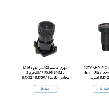
CCTV AHD IP C
M16 البؤري عدسة الكاميرا ضوء
شبكة ضوء النج
4mm Ultra Low 
النجوم 2MP F0.95 6MM ل
عالية الوضوح ا
IMX 290/
IMX327 IMX307 مجلس الكاميرا
ال
ﺘﺼﻟ ﺍﻶﻧ
ﺎﺘﺼﻟ ﺍﻶﻧ
ﺎﺘ