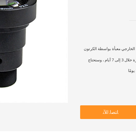
 الخارجي معبأة بواسطة الكرتون
ستكون المنتجات العادية جاهزة خلال 3 إلى 7 أيام ، وستحتاج
ﺎﺘﺼﻟ ﺍﻶﻧ