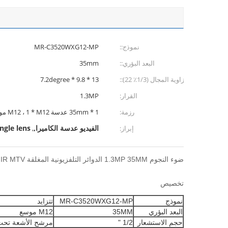
نموذج::
MR-C3520WXG12-MP
البعد البؤري::
35mm
زاوية المجال (1/3٪ 22)::
13 * 9.8 * 7.2degree
القرار:
1.3MP
رزمة:
1 * 35mm عدسة M12 ، 1 * M12 موضوع التمديد
الفيديو عدسة الكاميرا,
ngle lens
إبراز:
,
ضوء النجوم 1.3MP 35MM الدوائر التلفزيونية المغلقة IR MTV عدسة M12 جبل F2.0 لكاميرات الفيديو الأمن ، 1/2 "تنسيق الصورة
تخصيص
نموذج
MR-C3520WXG12-MP
تتزايد
البعد البؤري
35MM
M12 موسع
حجم الاستشعار
1/2 "
مرشح الأشعة تحت 