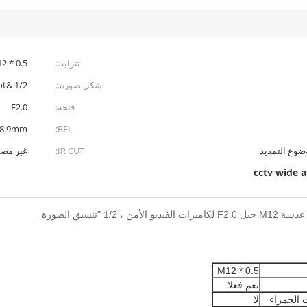
تتزايد::
2 * 0.5
شكل صورة::
1/2 &quot;
فتحة:
F2.0
18.9mm
BFL:
IR CUT:
غير مض
cctv wide a
M12 * 0.5
نعم فعلا
الحمراء
لا