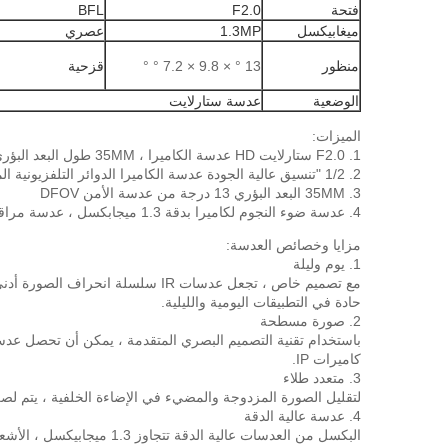
فتحة
F2.0
BFL
ميغابيكسل
1.3MP
عصري
منظور
13 ° × 9.8 × 7.2 ° °
قزحية
الوضعية
عدسة ستارلايت
الميزات:
1. F2.0 ستارلايت HD عدسة الكاميرا ، 35MM طول البعد البؤري ، عدسة الكاميرا مع موسع M12.
2. 1/2 "تنسيق عالية الجودة عدسة الكاميرا الدوائر التلفزيونية المغلقة ، والعدسة البصرية ، M12 جبل عدسة
3. 35MM البعد البؤري 13 درجة من عدسة الأمن DFOV
4. عدسة ضوء النجوم لكاميرا بدقة 1.3 ميجابكسل ، عدسة مراقبة ، عدسة أمان ذات فتحة كبيرة
مزايا وخصائص العدسة:
1. يوم وليلة
مع تصميم خاص ، تجعل عدسات IR سل
حادة في التطبيقات اليومية والليلية.
2. صورة مسطحة
باستخدام تقنية التصميم البصري المتقدمة ، يمكن أن تحصل عدسات
كاميرات IP.
3. متعدد طلاء
لتقليل الصورة المزدوجة والمضيء في الإضاءة الخلفية ، يتم ل
4. عدسة عالية الدقة
البكسل من العدسات عالية الدقة تتجاوز 1.3 ميجابيكسل ، الأشعة تحت الحمراء وحامل العدسة متوفرة حسب الطلب.