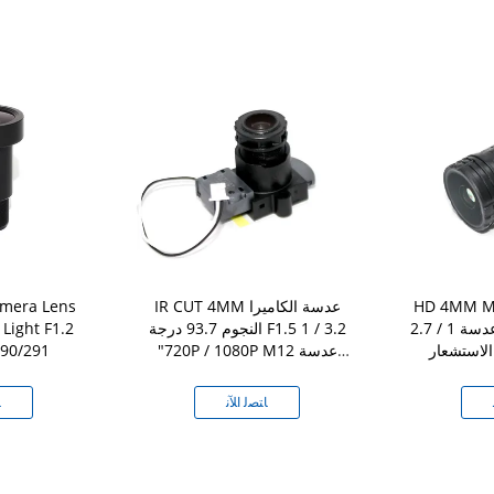
HD 4 التنسيق الأشعة
IR CUT 4MM عدسة الكاميرا
amera Lens
تحت الحمراء قطع عدسة 1 / 2.7
النجوم 93.7 درجة F1.5 1 / 3.2
Light F1.2
تشعار IMX290
"720P / 1080P M12 عدسة
لسوني 291
مجلس
الدوائر التلفزيونية المغلقة
ﺎﺘﺼﻟ ﺍﻶﻧ
ﺎ