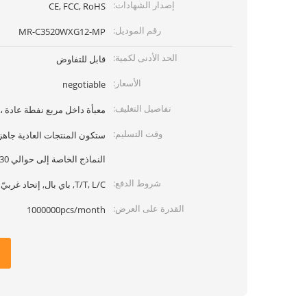
إصدار الشهادات:
CE, FCC, RoHS
رقم الموديل:
MR-C3520WXG12-MP
الحد الأدنى لكمية:
قابل للتفاوض
الأسعار:
negotiable
تفاصيل التغليف:
معبأة داخل مربع نفطة عادة ،
وقت التسليم:
النماذج الخاصة إلى حوالي 30 يومًا
شروط الدفع:
T/T, L/C, باي بال, إتحاد غربيّ
القدرة على العرض:
1000000pcs/month