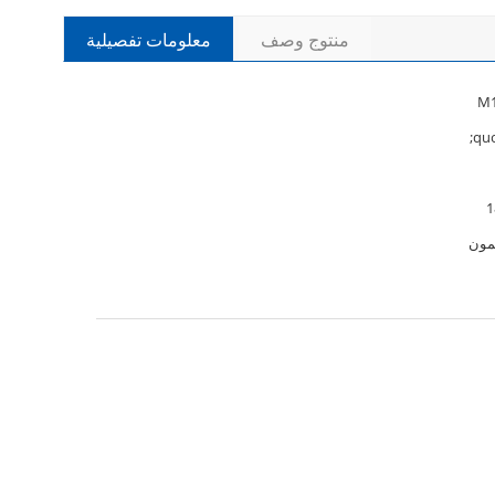
منتوج وصف
معلومات تفصيلية
M1
مون