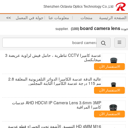
Shenzhen Octavia Optics Technology Co.,Ltd
الصفحة الرئيسية
منتجات
معلومات عنا
جولة في المعمل
>>
board camera lens
جودة
supplier.
(100)
عدسة كاميرا CCTV تناظرية ، حامل فيش لزاوية عريضة 3
ميجابكسل
الاستفسار الآن
عالية الدقة عدسة الكاميرا الدوائر التلفزيونية المغلقة 2.8
مم 115 درجة عدسة الكاميرا الثابتة المجلس
الاستفسار الآن
AHD HDCVI IP Camera Lens 3.6mm 3MP عدسات
كاميرا المراقبة
الاستفسار الآن
HD 4MM M16 التنسيق الأشعة تحت الحمراء قطع عدسة