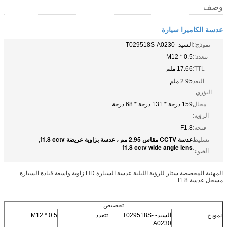
وصف
عدسة الكاميرا سيارة
نموذج::
السيد- T029518S-A0230
تتعدد::
M12 * 0.5
TTL:
17.66 ملم
البعد
2.95 ملم
البؤري::
مجال
159 درجة * 131 درجة * 68 درجة
الرؤية:
فتحة:
F1.8
عدسة CCTV مقاس 2.95 مم ، عدسة بزاوية عريضة f1.8 cctv
تسليط
,
f1.8 cctv wide angle lens
الضوء:
المهنية المخصصة ستار للرؤية الليلية عدسة السيارة HD زاوية واسعة قيادة السيارة
مسجل عدسة f1.8:
تخصيص
نموذج
السيد- T029518S-
تتعدد
M12 * 0.5
A0230