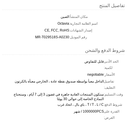
تفاصيل المنتج
مكان المنشأ:
الصين
اسم العلامة التجارية:
Octavia
إصدار الشهادات:
CE, FCC, RoHS
رقم الموديل:
MR-T029518S-A0230
شروط الدفع والشحن
الحد الأدنى
قابل للتفاوض
لكمية:
الأسعار:
negotiable
تفاصيل
الداخل معبأ بواسطة صندوق نفطة عادة ، الخارجي معبأة بالكرتون
التغليف:
وقت التسليم:
ستكون المنتجات العادية جاهزة في غضون 3 إلى 7 أيام ، وستحتاج
النماذج الخاصة إلى حوالي 30 يومًا
شروط الدفع:
T / T ، L / C ، باي بال ، اتحاد غرب
القدرة على
1000000PCS / شهر
العرض: