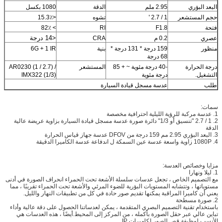
البعد البؤري
2.95 ملم
الدقة
1080 بكسل
حجم المستشعر
1 / 2.7 '
تشوه
<15.3٪
فتحة
F1.8
RI
> 82٪
<14 درجة
عصري
0.2 م
CRA
منظور
159 درجة * 131 درجة *
بنية
6G + 1 IR
68 درجة
درجة الحرارة
-40 درجة مئوية ~ + 85
المستشعر
AR0230 (1 / 2.7) /
التشغيل.
درجة مئوية
IMX322 (1/3)
طلب
عدسة مسجل قيادة السيارة
سمات:
1.
عدسة مركبة للرؤية الليلية احترافية مخصصة
2. 1 / 2.7 "تنسيق أو 1/3" دائرة صورة
عدسة مسجل قيادة السيارة بزاوية عريضة عالية
الدقة
3. البعد البؤري 2.95 مم 159 درجة من DFOV
عدسة جهاز قياس الحرارة
4. 1080P زاوية واسعة عدسة عين السمكة ل
اندفاعة عدسة الكاميرا الدقيقة
مزايا وخصائص العدسة:
1. ليلا ونهارا
مع التصميم الخاص ، تجعل عدسات سلسلة الأشعة تحت الحمراء انحراف الصورة في أدنى
مستوياتها ، وتتشابه المستويات البؤرية للضوء المرئي والأشعة تحت الحمراء تقريبًا ، مما
يعني أن كاميرا المراقبة يمكنها تقديم صور حادة في كل من تطبيقات النهار والليل.
2. صورة مسطحة
باستخدام تقنية التصميم البصري المتقدمة ، يمكن لعدساتنا الحصول على دقة عالية وأداء
تباين عالي عبر حقل الصورة بأكمله ، من المركز إلى المحيط.أيضًا ، هذه العدسات هي
الأنسب لوظيفة قص الصور لكاميرات IP.