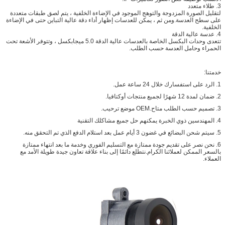
3. طلاء متعدد
لتقليل الصورة المزدوجة والتوهج الموجود في الإضاءة الخلفية ، يتم لصق طبقات متعددة
على سطح العدسة.ومن ثم ، يمكن للعدسات إظهار أداء دقة عالية التباين حتى في الإضاءة
الخلفية.
4. عدسة عالية الدقة
تتعدى وحدات البكسل الخاصة بالعدسات عالية الدقة 5.0 ميجابكسل ، وتتوفر الأشعة تحت
الحمراء وحامل العدسة حسب الطلب.
خدمتنا:
1. الرد على استفسارك خلال 24 ساعة عمل.
2. ضمان لمدة 12 شهرًا لجميع منتجات أوكتافيا.
3. تصميم حسب الطلب متاح.OEM موضع ترحيب.
4. المهندسين ذوي الخبرة يمكنهم حل جميع مشاكلك التقنية
5. سيتم شحن البضائع في غضون 3 أيام عمل بعد استلام الدفع الذي تم التحقق منه.
6. نحن نصر على تقديم جودة ممتازة مع التسليم الفوري وخدمة ما بعد انتهاء ممتازة
بالسعر الممكن لعملائنا الكرام.نتطلع دائمًا إلى بناء علاقة تعاون جيدة طويلة الأمد مع
العملاء.