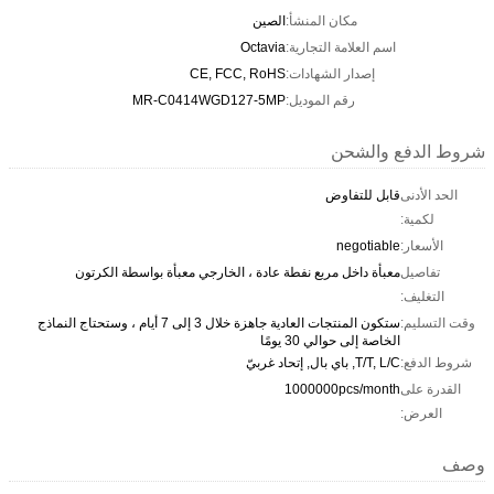
مكان المنشأ:
الصين
اسم العلامة التجارية:
Octavia
إصدار الشهادات:
CE, FCC, RoHS
رقم الموديل:
MR-C0414WGD127-5MP
شروط الدفع والشحن
الحد الأدنى
قابل للتفاوض
لكمية:
الأسعار:
negotiable
تفاصيل
معبأة داخل مربع نفطة عادة ، الخارجي معبأة بواسطة الكرتون
التغليف:
وقت التسليم:
ستكون المنتجات العادية جاهزة خلال 3 إلى 7 أيام ، وستحتاج النماذج
الخاصة إلى حوالي 30 يومًا
شروط الدفع:
T/T, L/C, باي بال, إتحاد غربيّ
القدرة على
1000000pcs/month
العرض:
وصف