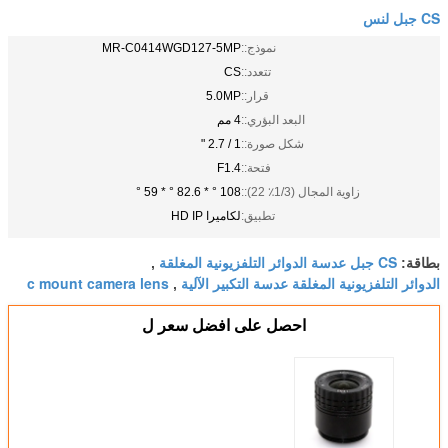
CS جبل لنس
نموذج::
MR-C0414WGD127-5MP
تتعدد::
CS
قرار::
5.0MP
البعد البؤري::
4 مم
شكل صورة::
1 / 2.7 "
فتحة::
F1.4
زاوية المجال (1/3٪ 22)::
108 ° * 82.6 ° * 59 °
تطبيق:
لكاميرا HD IP
CS جبل عدسة الدوائر التلفزيونية المغلقة
بطاقة:
,
الدوائر التلفزيونية المغلقة عدسة التكبير الآلية
c mount camera lens
,
احصل على افضل سعر ل