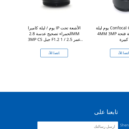
يوم ليلة Confocal CS جبل عدسة
يوم / ليلة كاميرا IP الأشعة تحت
4MM 3MP شبكة لاسلكية فتحة
الحمراء تصحيح عدسة 2.8MM
كبيرة
3MP CS جبل F1.2 1 / 2.5 عمر
عدسة 
طويل
ﺘﺼﻟ ﺍﻶﻧ
ﺎﺘﺼﻟ ﺍﻶﻧ
ﺎﺘ
تابعنا على
Shen