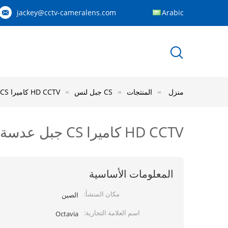
jackey@cctv-cameralens.com
Arabic
منزل
المنتجات
CS جبل لنس
HD CCTV كاميرا CS جبل عدسة 6MM البعد البعد 3MP القرار 56 درجة زاوية الرؤية
HD CCTV كاميرا CS جبل عدسة 6MM البعد البعد 3MP القرار 56 درجة زاوية الرؤية
المعلومات الأساسية
مكان المنشأ:
الصين
اسم العلامة التجارية:
Octavia