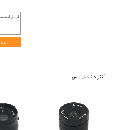
اتصل
أكثر CS جبل لنس