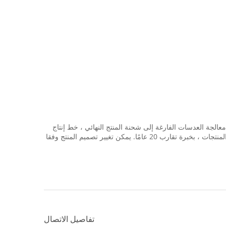
ناك إنتاج مستقل ، من معالجة العدسات الفارغة إلى شحنة المنتج النهائي ، خط إنتاج
كامل. جودة المنتج مضمونة أكثر وتكلفة الإنتاج أكثر بأسعار معقولة. يتمتع السيد Xie ، المدير العام لشركتنا ، مهندس كبير ، متخصص في تطوير المنتجات ، بخبرة تقارب 20 عامًا. يمكن تغيير تصميم المنتج وفقا
تفاصيل الاتصال