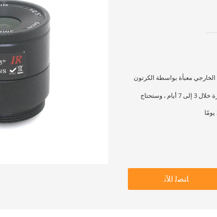
 الخارجي معبأة بواسطة الكرتون
ستكون المنتجات العادية جاهزة خلال 3 إلى 7 أيام ، وستحتاج
ﺎﺘﺼﻟ ﺍﻶﻧ