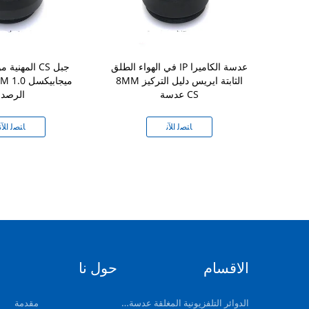
ليلة كاميرا IP الأشعة تحت
في الهواء الطلق IP عدسة الكاميرا
المهنية مونو
الحمراء تصحيح عدسة 2.8MM
8MM الثابتة ايريس دليل التركيز
3MP CS جبل F1.2 1 / 2.5 عمر
عدسة CS
الرصد
ﻧ
ﺎﺘﺼﻟ ﺍﻶﻧ
ﺎﺘﺼﻟ ﺍﻶﻧ
الاقسام
حول نا
الدوائر التلفزيونية المغلقة عدسة الكاميرا
مقدمة