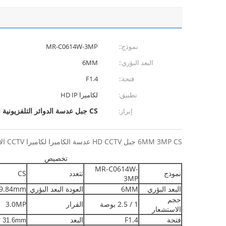
نموذج::
MR-C0614W-3MP
البعد البؤري::
6MM
فتحة::
F1.4
تطبيق:
لكاميرا HD IP
CS جبل عدسة الدوائر التلفزيونية المغلقة
إبراز:
6MM 3MP CS جبل HD CCTV عدسة الكاميرا لكاميرا CCTV الأمن يوم / ليلة:
تخصيص
MR-C0614W-
نموذج
تتعدد
CS
3MP
البعد البؤري
6MM
العودة البعد البؤري
9.84mm
حجم
1 / 2.5 بوصة
القرار
3.0MP
الاستشعار
فتحة
F1.4
البعد
Φ28 * 31.6mm