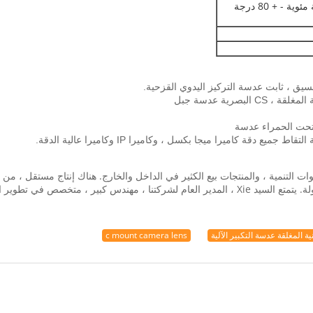
-20 درجة مئوية - + 80 درجة
 اوكتافيا في عام 2008 شنتشن. مع ما يقرب من 10 سنوات التنمية ، والمنتجات بيع الكثير في الداخل والخارج. ه
نية المغلقة عدسة التكبير الآلية
c mount camera lens