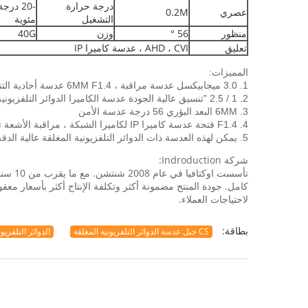
درجة حرارة
عصري
0.2M
التشغيل
مئوية
منظور
56 °
وزن
40G
تعليق
AHD ، CVI ، عدسة كاميرا IP
المميزات:
1. 3.0 ميجابيكسل عدسة مراقبة ، 6MM F1.4 عدسة أحادية التنسيق ، ثابت عدسة التركيز اليدوي القزحية.
2. 1 / 2.5 "تنسيق عالية الجودة عدسة الكاميرا الدوائر التلفزيونية المغلقة ، CS البصرية عدسة جبل
3. 6MM البعد البؤري 56 درجة عدسة الأمن
4. F1.4 فتحة عدسة كاميرا IP لكاميرا الشبكة ، مراقبة الأشعة تحت الحمراء عدسة
5. يمكن لهذه العدسة ذات الدوائر التلفزيونية المغلقة عالية الدقة التقاط جميع دقة كاميرا ميجا بكسل ، وكاميرا IP وكاميرا عالية الدقة.
شركة Indroduction:
تأسست
لاحتياجات العملاء.
بطاقة:
CS جبل عدسة الدوائر التلفزيونية المغلقة
الدوائر التلفزيو