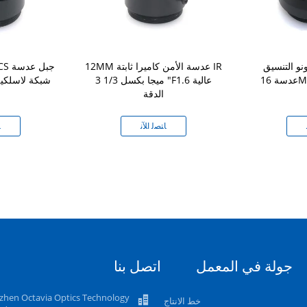
 التنسيق CS جبل
12MM عدسة الأمن كاميرا ثابتة IR
عدسة 16MM 1.0 ميجابيكسل
3 ميجا بكسل 1/3 "F1.6 عالية
الدقة
ﺎﺘﺼﻟ ﺍﻶﻧ
ﺎ
جولة في المعمل
اتصل بنا
zhen Octavia Optics Technology
خط الانتاج