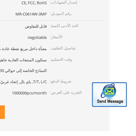
إصدار الشهادات:
CE, FCC, RoHS
رقم الموديل:
MR-C0614W-3MP
الحد الأدنى لكمية:
قابل للتفاوض
الأسعار:
negotiable
تفاصيل التغليف:
معبأة داخل مربع نفطة عادة ،
وقت التسليم:
النماذج الخاصة إلى حوالي 30 يومًا
شروط الدفع:
T/T, L/C, باي بال, إتحاد غربيّ
القدرة على العرض:
1000000pcs/month