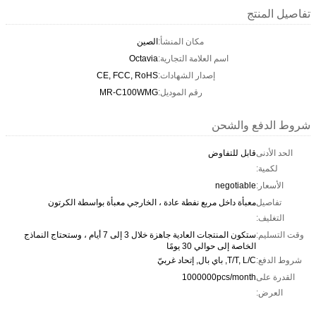
تفاصيل المنتج
مكان المنشأ:
الصين
اسم العلامة التجارية:
Octavia
إصدار الشهادات:
CE, FCC, RoHS
رقم الموديل:
MR-C100WMG
شروط الدفع والشحن
الحد الأدنى
قابل للتفاوض
لكمية:
الأسعار:
negotiable
تفاصيل
معبأة داخل مربع نفطة عادة ، الخارجي معبأة بواسطة الكرتون
التغليف:
وقت التسليم:
ستكون المنتجات العادية جاهزة خلال 3 إلى 7 أيام ، وستحتاج النماذج
الخاصة إلى حوالي 30 يومًا
شروط الدفع:
T/T, L/C, باي بال, إتحاد غربيّ
القدرة على
1000000pcs/month
العرض: