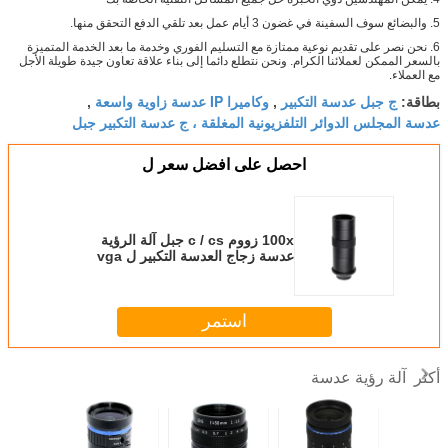
5. والبضائع سوف السفينة في غضون 3 أيام عمل بعد تلقي الدفع التحقق منها.
6. نحن نصر على تقديم نوعية ممتازة مع التسليم الفوري وخدمة ما بعد الخدمة المتميزة
بالسعر الممكن لعملائنا الكرام.
ونحن نتطلع دائما إلى بناء علاقة تعاون جيدة طويلة الأجل
مع العملاء.
ج جبل عدسة التكبير
وكاميرا IP عدسة زاوية واسعة
بطاقة:
,
,
عدسة المجلس الدوائر التلفزيونية المغلقة ، ج عدسة التكبير جبل
احصل على افضل سعر ل
100x زووم c / cs جبل آلة الرؤية
عدسة زجاج العدسة التكبير ل vga
hdmi usb ccd cmos فيديو مجهر
الكاميرا
استمر
آلة رؤية عدسة
أكثر