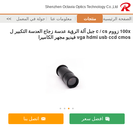
Shenzhen Octavia Optics Technology Co.,Ltd
الصفحة الرئيسية
منتجات
معلومات عنا
جولة في المعمل
>>
100x زووم c / cs جبل آلة الرؤية عدسة زجاج العدسة التكبير ل
vga hdmi usb ccd cmos فيديو مجهر الكاميرا
افضل سعر
اتصل بنا