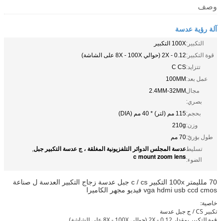
وصف
آلة رؤية عدسة
التكبير:
100X التكبير
قوة التكبير:
0.12 - 2X (حوالي 8X - 100X على الشاشة)
تتزايد:
C CS
عمل بعد:
100MM
مجال
2.4MM-32MM
بصري:
بحجم:
115 مم (لتر) * 40 مم (DIA)
وزن:
210g
طول بؤريّ:
70 مم
عدسة المجلس الدوائر التلفزيونية المغلقة ، ج عدسة التكبير جبل
تسليط
,
c mount zoom lens
الضوء:
70 ملليمتر 100x التكبير c / cs جبل عدسة زجاج التكبير العدسة ل صناعة
vga hdmi usb ccd cmos فيديو مجهر الكاميرا
خاصية:
تكبير CS / ج جبل عدسة
قوة التكبير بمقدار 0.12 - 2X (حوالي 8X - 100X على الشاشة)