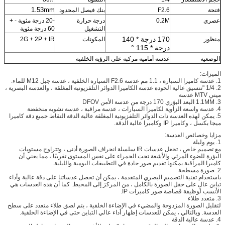
1.53mm
فتحة
F2.6
بنك فيصل المحدود
عصري
0.2M
درجة حرارة
-20 درجة مئوية - +
التشغيل
60 درجة مئوية
170 درجة * 140
منظور
المكونات
2G + 2P + IR
درجة * 115 °
الوضعية
عدسة أمامية مركبة على الرؤية الخلفية
الميزات:
1. عدسة كاميرا السيارة ، 1.1 مم عدسة F2.6 السيارة الخلفية ، عدسة جبل M12 للماء.
2. 1/4 "تنسيق عالية الجودة عدسة الكاميرا الدوائر التلفزيونية المغلقة ، والعدسة البصرية ،
ميني MTV عدسة
3. 1.1MM البعد البؤري 170 درجة من عدسة الأمن DFOV
4. عدسة واسعة الزاوية لكاميرا السيارات ، عدسة مراقبة ، عدسة تشويه منخفضة
5. يمكن لهذه العدسة ذات الدوائر التلفزيونية المغلقة عالية الدقة التقاط جميع دقة كاميرا
ميجا بكسل ، وكاميرا IP وكاميرا عالية الدقة.
مزايا وخصائص العدسة:
1. يوم وليلة
مع تصميم خاص ، تجعل عدسات IR سلسلة انحراف الصورة أدنى ، وتتراوح مستويات
البؤرة للضوء المرئي والأشعة تحت الحمراء على نفس المستوى تقريبًا ، مما يعني أن
كاميرا المراقبة يمكنها تقديم صور حادة في التطبيقات اليومية والليلية.
2. صورة مسطحة
باستخدام تقنية التصميم البصري المتقدمة ، يمكن أن تحصل عدساتنا على دقة عالية وأداء
تباين عالٍ على حقل الصورة بالكامل ، من المركز إلى المحيط.
كما أن هذه العدسات هي
الأنسب لوظيفة قصاصة صور كاميرات IP.
3. متعدد طلاء
لتقليل الصورة المزدوجة والمضيء في الإضاءة الخلفية ، يتم لصق طلاء متعدد على سطح
العدسة.
وبالتالي ، يمكن للعدسات إظهار أداء عالي التباين حتى في الإضاءة الخلفية.
4. عدسة عالية الدقة