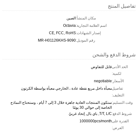
تفاصيل المنتج
مكان المنشأ:
الصين
اسم العلامة التجارية:
Octavia
إصدار الشهادات:
CE, FCC, RoHS
رقم الموديل:
MR-H01126KHS-9090
شروط الدفع والشحن
الحد الأدنى
قابل للتفاوض
لكمية:
الأسعار:
negotiable
تفاصيل
معبأة داخل مربع نفطة عادة ، الخارجي معبأة بواسطة الكرتون
التغليف:
وقت التسليم:
ستكون المنتجات العادية جاهزة خلال 3 إلى 7 أيام ، وستحتاج النماذج
الخاصة إلى حوالي 30 يومًا
شروط الدفع:
T/T, L/C, باي بال, إتحاد غربيّ
القدرة على
1000000pcs/month
العرض: