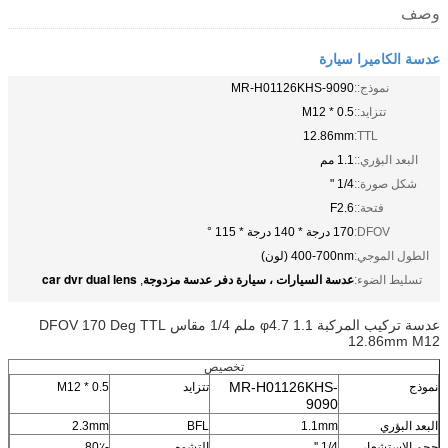
وصف
عدسة الكاميرا سيارة
نموذج::
MR-H01126KHS-9090
تتزايد::
M12 * 0.5
12.86mm
TTL:
البعد البؤري::
1.1 مم
شكل صورة::
1/4 "
فتحة::
F2.6
DFOV:
170 درجة * 140 درجة * 115 °
الطول الموجي:
400-700nm (لون)
عدسة السيارات ، سيارة دفر عدسة مزدوجة
car dvr dual lens
تسليط الضوء:
,
عدسة تركيب المركبة φ4.7 1.1 ملم 1/4 مقاس DFOV 170 Deg TTL
12.86mm M12
تخصيص
MR-H01126KHS-
نموذج
تتزايد
M12 * 0.5
9090
البعد البؤري
1.1mm
BFL
2.3mm
حجم الاستشعار
1/4 ''
التشوه
-80٪