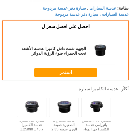
عدسة السيارات
سيارة دفر عدسة مزدوجة
بطاقة:
,
,
عدسة السيارات ، سيارة دفر عدسة مزدوجة
احصل على افضل سعر ل
الجبهة شنت داش كاميرا عدسة الأشعة
تحت الحمراء ضوء الرؤية الدوائر
التلفزيونية المغلقة عدسات كاميرا
المراقبة
استمر
عدسة الكاميرا سيارة
أكثر
ض تشويه
مصغرة MTV مجلس
عدسة السيارات
سيارة جبل سيارة
الكاميرا
بانورامي عدسة
الصغيرة خفيفة
عدسة الكاميرا
9 Chip
سيارة 1.61mm
الكاميرا في الهواء
الوزن عدسة 2.35
1.25mm 1 / 3.7
gle Car