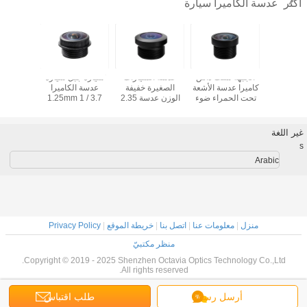
عدسة الكاميرا سيارة
أكثر
ض تشويه
الجبهة شنت داش
عدسة السيارات
سيارة جبل سيارة
الكاميرا
كاميرا عدسة الأشعة
الصغيرة خفيفة
عدسة الكاميرا
9 Chip
سيارة 1.61mm
تحت الحمراء ضوء
الوزن عدسة 2.35
1.25mm 1 / 3.7
gle Car
177 درجة F2.0 ماء
الرؤية الدوائر
مم 1/3 الحجم 5G
DFOV سيارة الرؤية
a Lens
التلفزيونية المغلقة
مع الأشعة تحت
الخلفية عدسة TTL
عدسات كاميرا
الحمراء قطع
12.71mm
غير اللغة
المراقبة
s
Arabic
منزل
|
معلومات عنا
|
اتصل بنا
|
خريطة الموقع
|
Privacy Policy
منظر مكتبيّ
Copyright © 2019 - 2025 Shenzhen Octavia Optics Technology Co.,Ltd.
All rights reserved.
أرسل رسالة
طلب اقتباس