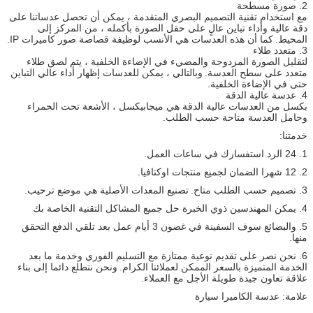
2. صورة مسطحة
مع استخدام تقنية التصميم البصري المتقدمة ، يمكن أن تحصل عدساتنا على
دقة عالية وأداء تباين عالٍ على حقل الصورة بأكمله ، من المركز إلى
المحيط.
كما أن هذه العدسات هي الأنسب لوظيفة قصاصة صور كاميرات IP.
3. متعدد طلاء
لتقليل الصورة المزدوجة والمضيء في الإضاءة الخلفية ، يتم لصق طلاء
متعدد على سطح العدسة.
وبالتالي ، يمكن للعدسات إظهار أداء عالي التباين
حتى في الإضاءة الخلفية.
4. عدسة عالية الدقة
بكسل من العدسات عالية الدقة هي ميجابيكسل ، الأشعة تحت الحمراء
وحامل العدسة متاحة حسب الطلب.
خدمتنا:
1. 24 الرد استفسارك في ساعات العمل.
2. 12 شهرا الضمان لجميع منتجات اوكتافيا.
3. تصميم حسب الطلب متاح.
تصنيع المعدات الأصلية هي موضع ترحيب.
4. يمكن المهندسين ذوي الخبرة حل جميع المشاكل التقنية الخاصة بك
5. والبضائع سوف السفينة في غضون 3 أيام عمل بعد تلقي الدفع التحقق
منها.
6. نحن نصر على تقديم نوعية ممتازة مع التسليم الفوري وخدمة ما بعد
الخدمة المتميزة بالسعر الممكن لعملائنا الكرام.
ونحن نتطلع دائما إلى بناء
علاقة تعاون جيدة طويلة الأجل مع العملاء.
علامة: عدسة الكاميرا سيارة