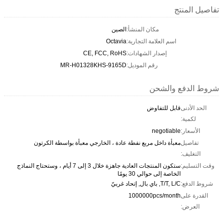
تفاصيل المنتج
مكان المنشأ:
الصين
اسم العلامة التجارية:
Octavia
إصدار الشهادات:
CE, FCC, RoHS
رقم الموديل:
MR-H01328KHS-9165D
شروط الدفع والشحن
الحد الأدنى
قابل للتفاوض
لكمية:
الأسعار:
negotiable
تفاصيل
معبأة داخل مربع نفطة عادة ، الخارجي معبأة بواسطة الكرتون
التغليف:
وقت التسليم:
ستكون المنتجات العادية جاهزة خلال 3 إلى 7 أيام ، وستحتاج النماذج
الخاصة إلى حوالي 30 يومًا
شروط الدفع:
T/T, L/C, باي بال, إتحاد غربيّ
القدرة على
1000000pcs/month
العرض: