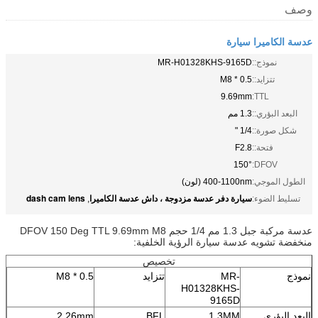
وصف
عدسة الكاميرا سيارة
نموذج::
MR-H01328KHS-9165D
تتزايد::
M8 * 0.5
9.69mm
TTL:
البعد البؤري::
1.3 مم
شكل صورة::
1/4 "
فتحة::
F2.8
150°
DFOV:
الطول الموجي:
400-1100nm (لون)
سيارة دفر عدسة مزدوجة ، داش عدسة الكاميرا
dash cam lens
تسليط الضوء:
,
عدسة مركبة جبل 1.3 مم 1/4 حجم DFOV 150 Deg TTL 9.69mm M8
منخفضة تشويه عدسة سيارة الرؤية الخلفية:
تخصيص
نموذج
MR-
تتزايد
M8 * 0.5
H01328KHS-
9165D
البعد البؤري
1.3MM
BFL
2.26mm