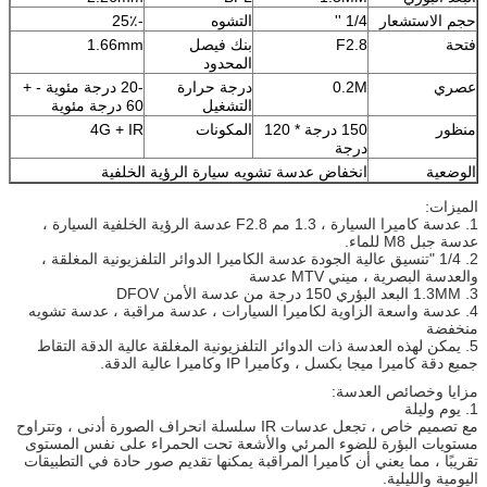
حجم الاستشعار
1/4 ''
التشوه
-25٪
فتحة
F2.8
بنك فيصل
1.66mm
المحدود
عصري
0.2M
درجة حرارة
-20 درجة مئوية - +
التشغيل
60 درجة مئوية
منظور
150 درجة * 120
المكونات
4G + IR
درجة
الوضعية
انخفاض عدسة تشويه سيارة الرؤية الخلفية
الميزات:
1. عدسة كاميرا السيارة ، 1.3 مم F2.8 عدسة الرؤية الخلفية السيارة ،
عدسة جبل M8 للماء.
2. 1/4 "تنسيق عالية الجودة عدسة الكاميرا الدوائر التلفزيونية المغلقة ،
والعدسة البصرية ، ميني MTV عدسة
3. 1.3MM البعد البؤري 150 درجة من عدسة الأمن DFOV
4. عدسة واسعة الزاوية لكاميرا السيارات ، عدسة مراقبة ، عدسة تشويه
منخفضة
5. يمكن لهذه العدسة ذات الدوائر التلفزيونية المغلقة عالية الدقة التقاط
جميع دقة كاميرا ميجا بكسل ، وكاميرا IP وكاميرا عالية الدقة.
مزايا وخصائص العدسة:
1. يوم وليلة
مع تصميم خاص ، تجعل عدسات IR سلسلة انحراف الصورة أدنى ، وتتراوح
مستويات البؤرة للضوء المرئي والأشعة تحت الحمراء على نفس المستوى
تقريبًا ، مما يعني أن كاميرا المراقبة يمكنها تقديم صور حادة في التطبيقات
اليومية والليلية.