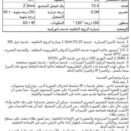
2.3mm
فتحة
F2.4
بنك فيصل المحدود
عصري
0.2M
درجة حرارة
-20 درجة مئوية - + 60
التشغيل
درجة مئوية
منظور
180 درجة * 130 °
المكونات
6G + IR
الوضعية
سيارة الرؤية الخلفية عدسة بانورامية
الميزات:
1. عدسة كاميرا السيارة ، عدسة 1.3mm F2.25 سيارة الرؤية الخلفية ، عدسة جبل M8
للماء.
2. 1/3 "تنسيق عالية الجودة عدسة الكاميرا الدوائر التلفزيونية المغلقة ، والعدسة البصرية ،
ميني MTV عدسة
3. 1.3MM البعد البؤري 190 درجة من عدسة الأمن DFOV
4. عدسة واسعة الزاوية لكاميرا السيارات ، عدسة مراقبة ، عدسة تشويه منخفضة
5. يمكن لهذه العدسة ذات الدوائر التلفزيونية المغلقة عالية الدقة التقاط جميع دقة كاميرا
ميجا بكسل ، وكاميرا IP وكاميرا عالية الدقة.
مزايا وخصائص العدسة:
1. يوم وليلة
مع تصميم خاص ، تجعل عدسات IR سلسلة انحراف الصورة أدنى ، وتتراوح مستويات
البؤرة للضوء المرئي والأشعة تحت الحمراء على نفس المستوى تقريبًا ، مما يعني أن
كاميرا المراقبة يمكنها تقديم صور حادة في التطبيقات اليومية والليلية.
2. صورة مسطحة
باستخدام تقنية التصميم البصري المتقدمة ، يمكن أن تحصل عدساتنا على دقة عالية وأداء
تباين عالٍ على حقل الصورة بأكمله ، من المركز إلى المحيط.
كما أن هذه العدسات هي
الأنسب لوظيفة قصاصة صور كاميرات IP.
3. متعدد طلاء
لتقليل الصورة المزدوجة والمضيء في الإضاءة الخلفية ، يتم لصق طلاء متعدد على سطح
العدسة.
وبالتالي ، يمكن للعدسات إظهار أداء عالي التباين حتى في الإضاءة الخلفية.
4. عدسة عالية الدقة
بكسل من العدسات عالية الدقة هي ميجابيكسل ، الأشعة تحت الحمراء وحامل العدسة