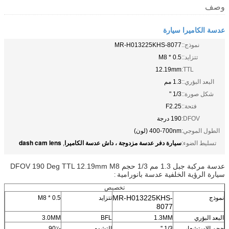
وصف
عدسة الكاميرا سيارة
نموذج::
MR-H013225KHS-8077
تتزايد::
M8 * 0.5
12.19mm
TTL:
البعد البؤري::
1.3 مم
شكل صورة::
1/3 "
فتحة::
F2.25
DFOV:
190 درجة
الطول الموجي:
400-700nm (لون)
سيارة دفر عدسة مزدوجة ، داش عدسة الكاميرا
dash cam lens
تسليط الضوء:
,
عدسة مركبة جبل 1.3 مم 1/3 حجم DFOV 190 Deg TTL 12.19mm M8
سيارة الرؤية الخلفية عدسة بانورامية
:
تخصيص
MR-H013225KHS-
نموذج
تتزايد
M8 * 0.5
8077
البعد البؤري
1.3MM
BFL
3.0MM
حجم الاستشعار
1/3 ''
التشوه
-90٪