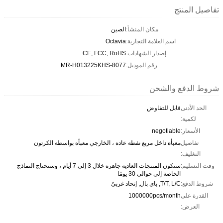
تفاصيل المنتج
مكان المنشأ:
الصين
اسم العلامة التجارية:
Octavia
إصدار الشهادات:
CE, FCC, RoHS
رقم الموديل:
MR-H013225KHS-8077
شروط الدفع والشحن
الحد الأدنى
قابل للتفاوض
لكمية:
الأسعار:
negotiable
تفاصيل
معبأة داخل مربع نفطة عادة ، الخارجي معبأة بواسطة الكرتون
التغليف:
وقت التسليم:
ستكون المنتجات العادية جاهزة خلال 3 إلى 7 أيام ، وستحتاج النماذج
الخاصة إلى حوالي 30 يومًا
شروط الدفع:
T/T, L/C, باي بال, إتحاد غربيّ
القدرة على
1000000pcs/month
العرض: