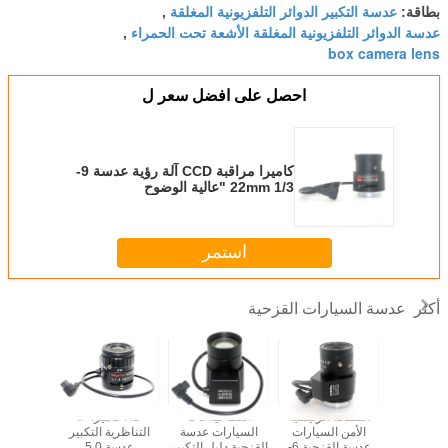
عدسة التكبير الدوائر التلفزيونية المغلقة
بطاقة:
,
عدسة الدوائر التلفزيونية المغلقة الأشعة تحت الحمراء
,
box camera lens
احصل على افضل سعر ل
كاميرا مراقبة CCD آلة رؤية عدسة 9-
22mm 1/3 "عالية الوضوح
استمر
عدسة السيارات القزحية
أكثر
1/3 "Varifocal
الصفحة الرئيسية
الصناعية DC
HD كاميرا IP
ifocal
Ir Lens 
الأمن السيارات
السيارات عدسة
التناظرية التكبير
السيارا
البعد البؤري CS
عدسة القزحية 6-
القزحية دليل التكبير
عدسة 5.0