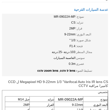
عدسة السيارات القزحية
نموذج::
MR-09022A-MP
تتزايد::
CS
قرار::
2MP
البعد البؤري::
9-22mm
شكل صورة::
1/3 "
فتحة::
F1.4
مجال المنظر:
103 درجة -25 درجة
سوسن:
العاصمة السيارات
عصري:
0.3m
cctv zoom lens
cctv ir lens
تسليط الضوء:
,
Megapixel HD 9-22mm 1/3 "Varifocal Auto Iris IR lens CS ل CCD
كاميرا مراقبة CCTV
تخصيص
MR-09022A-MP
نموذج
تتزايد
جبل M14
البعد البؤري
9-22mm
القرار
2MP
حجم الاستشعار
1/3 "
تكبير
كتيب