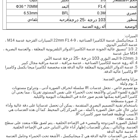
فتحة
F1.4
البعد
Φ36 * 70MM
عصري
0.3M
BFL
6.53mm
103 درجة -25 درجة
منظور
قزحية
تلقاءي
الوضعية
آلة رؤية العدسة
الميزات:
1. ميجابيكسل عدسة الكاميرا الصناعية ، 9-22mm F1.4 السيارات القزحية عدسة M14 ،
عدسة التكبير اليدوي.
2. 1/3 "تنسيق عالية الجودة عدسة الكاميرا الدوائر التلفزيونية المغلقة ، والعدسة البصرية ،
M14 جبل عدسة
103 درجة -25 درجة
3. 9-22mm البعد البؤري
عدسة الأمن
4. آلة رؤية عدسة للكاميرا الصناعية ، عدسة مراقبة ، عدسة مراقبة مجال كبير
5. عدسة الدوائر التلفزيونية المغلقة عالية الدقة هذه مخصصة لكاميرا ميجا بكسل وكاميرا
IP وكاميرا عالية الدقة.
مزايا وخصائص العدسة:
1. يوم وليلة
مع تصميم خاص ، تجعل عدسات IR سلسلة انحراف الصورة أدنى ، وتتراوح مستويات
البؤرة للضوء المرئي والأشعة تحت الحمراء على نفس المستوى تقريبًا ، مما يعني أن
كاميرا المراقبة يمكنها تقديم صور حادة في التطبيقات اليومية والليلية.
2. صورة مسطحة
باستخدام تقنية التصميم البصري المتقدمة ، يمكن أن تحصل عدساتنا على دقة عالية وأداء
تباين عالٍ على حقل الصورة بأكمله ، من المركز إلى المحيط.
كما أن هذه العدسات هي
الأنسب لوظيفة قصاصة صور كاميرات IP.
3. متعدد طلاء
لتقليل الصورة المزدوجة والمضيء في الإضاءة الخلفية ، يتم لصق طلاء متعدد على سطح
العدسة.
وبالتالي ، يمكن للعدسات إظهار أداء عالي التباين حتى في الإضاءة الخلفية.
4. عدسة عالية الدقة
بكسل من العدسات عالية الدقة هي 2 ميجابيكسل ،
الأشعة تحت الحمراء وحامل العدسة