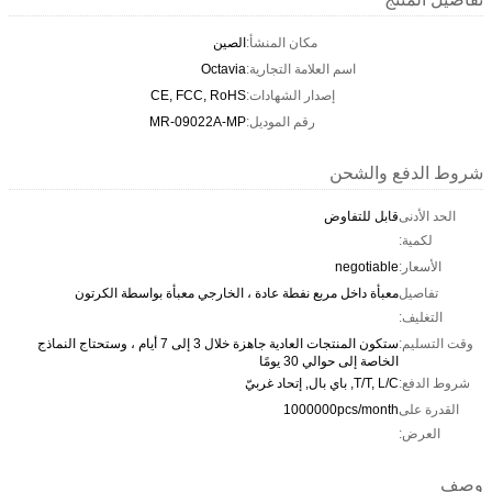
مكان المنشأ:
الصين
اسم العلامة التجارية:
Octavia
إصدار الشهادات:
CE, FCC, RoHS
رقم الموديل:
MR-09022A-MP
شروط الدفع والشحن
الحد الأدنى
قابل للتفاوض
لكمية:
الأسعار:
negotiable
تفاصيل
معبأة داخل مربع نفطة عادة ، الخارجي معبأة بواسطة الكرتون
التغليف:
وقت التسليم:
ستكون المنتجات العادية جاهزة خلال 3 إلى 7 أيام ، وستحتاج النماذج
الخاصة إلى حوالي 30 يومًا
شروط الدفع:
T/T, L/C, باي بال, إتحاد غربيّ
القدرة على
1000000pcs/month
العرض:
وصف