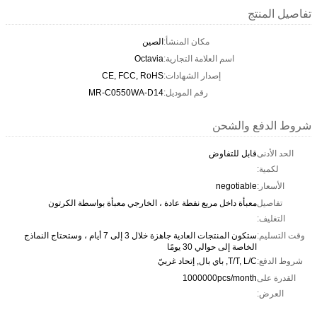
تفاصيل المنتج
مكان المنشأ:
الصين
اسم العلامة التجارية:
Octavia
إصدار الشهادات:
CE, FCC, RoHS
رقم الموديل:
MR-C0550WA-D14
شروط الدفع والشحن
الحد الأدنى
قابل للتفاوض
لكمية:
الأسعار:
negotiable
تفاصيل
معبأة داخل مربع نفطة عادة ، الخارجي معبأة بواسطة الكرتون
التغليف:
وقت التسليم:
ستكون المنتجات العادية جاهزة خلال 3 إلى 7 أيام ، وستحتاج النماذج
الخاصة إلى حوالي 30 يومًا
شروط الدفع:
T/T, L/C, باي بال, إتحاد غربيّ
القدرة على
1000000pcs/month
العرض: