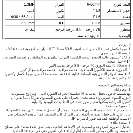
البعد البؤري
6-60mm
القرار
1.3MP
حجم الاستشعار
1/3 "
تكبير
كتيب
فتحة
F1.6
البعد
Φ30 * 55.8mm
عصري
0.3M
BFL
6.53mm
76 درجة - 8.8 درجة
منظور
قزحية
تلقاءي
الوضعية
آلة رؤية العدسة
الميزات:
1. ميجابيكسل عدسة الكاميرا الصناعية ، 5-50 مم F1.6 السيارات القزحية عدسة M14 ،
عدسة التكبير اليدوي.
2. 1/3 "تنسيق عالية الجودة عدسة الكاميرا الدوائر التلفزيونية المغلقة ، والعدسة البصرية ،
M14 جبل عدسة
3. 5-50mm البعد البؤري 76 درجة - 8.8 درجة عدسة الأمن
4. آلة رؤية عدسة للكاميرا الصناعية ، عدسة مراقبة ، عدسة مراقبة مجال كبير
5. عدسة الدوائر التلفزيونية المغلقة عالية الدقة هذه مخصصة لكاميرا ميجا بكسل وكاميرا
IP وكاميرا عالية الدقة.
مزايا وخصائص العدسة:
1. يوم وليلة
مع تصميم خاص ، تجعل عدسات IR سلسلة انحراف الصورة أدنى ، وتتراوح مستويات
البؤرة للضوء المرئي والأشعة تحت الحمراء على نفس المستوى تقريبًا ، مما يعني أن
كاميرا المراقبة يمكنها تقديم صور حادة في التطبيقات اليومية والليلية.
2. صورة مسطحة
باستخدام تقنية التصميم البصري المتقدمة ، يمكن أن تحصل عدساتنا على دقة عالية وأداء
تباين عالٍ على حقل الصورة بأكمله ، من المركز إلى المحيط.
كما أن هذه العدسات هي
الأنسب لوظيفة قصاصة صور كاميرات IP.
3. متعدد طلاء
لتقليل الصورة المزدوجة والمضيء في الإضاءة الخلفية ، يتم لصق طلاء متعدد على سطح
العدسة.
وبالتالي ، يمكن للعدسات إظهار أداء عالي التباين حتى في الإضاءة الخلفية.