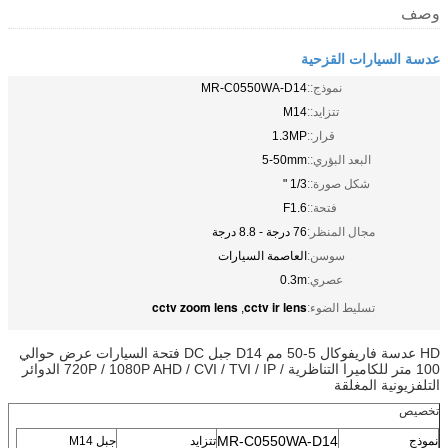
وصف
عدسة السيارات القزحية
نموذج::
MR-C0550WA-D14
تتزايد::
M14
قرار::
1.3MP
البعد البؤري::
5-50mm
شكل صورة::
1/3 "
فتحة::
F1.6
مجال المنظر:
76 درجة - 8.8 درجة
سوسن:
العاصمة السيارات
عصري:
0.3m
cctv zoom lens
cctv ir lens
تسليط الضوء:
,
HD عدسة فاريفوكال 5-50 مم D14 جبل DC فتحة السيارات عرض حوالي
100 متر للكاميرا التناظرية / 720P / 1080P AHD / CVI / TVI / IP الدوائر
التلفزيونية المغلقة
تخصيص
MR-C0550WA-D14
نموذج
تتزايد
جبل M14