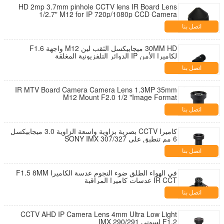
HD 2mp 3.7mm pinhole CCTV lens IR Board Lens
1/2.7" M12 for IP 720p/1080p CCD Camera
اتصل بنا
30MM HD ميجابيكسل الثقب لين M12 واجهة F1.6
لكاميرا الأمن IP الدوائر التلفزيونية المغلقة
اتصل بنا
IR MTV Board Camera Camera Lens 1.3MP 35mm
M12 Mount F2.0 1/2 "Image Format
اتصل بنا
كاميرا CCTV بصرية بزاوية واسعة الزاوية 3.0 ميجابيكسل
6 مم تنطبق على SONY IMX 307/327
اتصل بنا
في الهواء الطلق ضوء النجوم عدسة الكاميرا F1.5 8MM
IR CCT ​​عدسات كاميرا المراقبة
اتصل بنا
CCTV AHD IP Camera Lens 4mm Ultra Low Light
F1.2 لسوني IMX 290/291