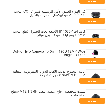
اتصل بنا
في الهواء الطلق الأمن الرئيسية فيش CCTV عدسة
2.1mm 5.0 ميجابيكسل المخرب والدليل
اتصل بنا
كاميرات IP 1080P الأشعة تحت الحمراء قطع عدسة
1.8MM يوم ليلة خفيفة الوزن مبائر
اتصل بنا
GoPro Hero Camera 1.45mm 190D 12MP Wide
Angle IR Lens
اتصل بنا
عالية الوضوح عدسة الثقب الدوائر التلفزيونية المغلقة
2.8MM M12 * 0.5 جبل 98 درجة
اتصل بنا
تشتت منخفضة زجاج عدسة الثقب M12 1.3MP سطح
طلاء متعدد
اتصل بنا