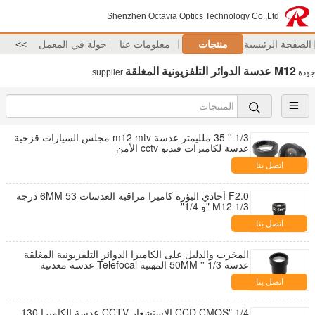
Shenzhen Octavia Optics Technology Co.,Ltd
الصفحة الرئيسية
منتجات
معلومات عنا
جولة في المعمل
>>
M12 عدسة الدوائر التلفزيونية المغلقة
جودة
supplier.
1/3 '' 35 ملليمتر عدسة m12 mtv مجلس السيارات قزحية
عدسة لكاميرات فيديو cctv الأمن
اتصل بنا
F2.0 أحادي البؤرة كاميرا مراقبة العدسات 6MM 53 درجة
M12 1/3 "و 1/4"
اتصل بنا
المخرب والدليل على الكاميرا الدوائر التلفزيونية المغلقة
عدسة 1/3 '' 50MM المهنية Telefocal عدسة معدنية
اتصل بنا
1/4 "CCD CMOS الاستشعار CCTV عدسة الكاميرا 130